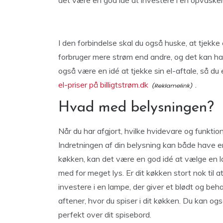
det være en god idé at investere i en opvaskema
I den forbindelse skal du også huske, at tjek
forbruger mere strøm end andre, og det kan ha
også være en idé at tjekke sin el-aftale, så du 
el-priser på billigtstrøm.dk
.
Hvad med belysningen?
Når du har afgjort, hvilke hvidevare og funktio
Indretningen af din belysning kan både have en 
køkken, kan det være en god idé at vælge en 
med for meget lys. Er dit køkken stort nok til 
investere i en lampe, der giver et blødt og beha
aftener, hvor du spiser i dit køkken. Du kan og
perfekt over dit spisebord.