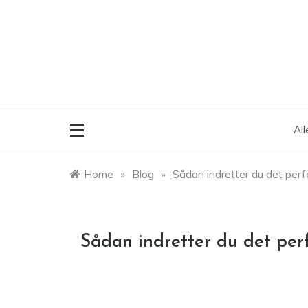
Skip
to
content
Al
Home
»
Blog
»
Sådan indretter du det per
Sådan indretter du det per