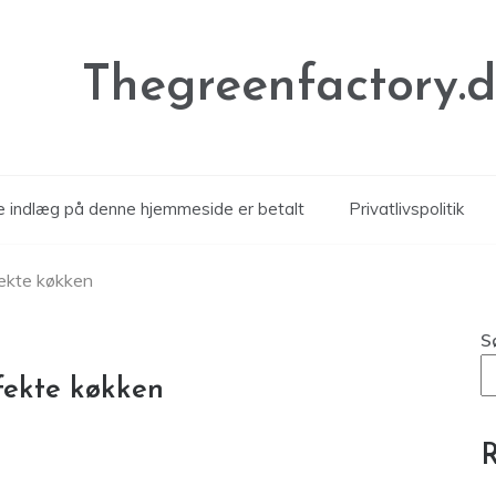
Thegreenfactory.
le indlæg på denne hjemmeside er betalt
Privatlivspolitik
fekte køkken
S
fekte køkken
R