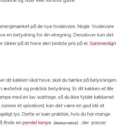
skine og fliser eller laminat gulve.
ke energimærket på de nye hvidevare. Nogle hvidevare
ve en betydning for din elregning. Derudover kan det
er sikker på at have den bedste pris på el.
Sammenlign
ner dit køkken skal have, skal du tænke på belysningen.
æstetisk og praktisk betydning. Er dit køkken et lille
lampe med en lav wattage, så du ikke fylder køkkenet
at rumme et spisebord, kan det være en god idé at
geligt lys. Dette er især praktisk, hvis du har mange
så finde en
pendel lampe
, der passer