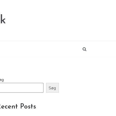
dk
øg
Søg
ecent Posts