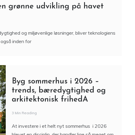
n grønne udvikling på havet
ygtighed og miljøvenlige løsninger, bliver teknologiens
 også inden for
Byg sommerhus i 2026 –
trends, bæredygtighed og
arkitektonisk frihedA
3 Min Reading
At investere i et helt nyt sommerhus i 2026
blevet en disciplin, der handler lige så meget om