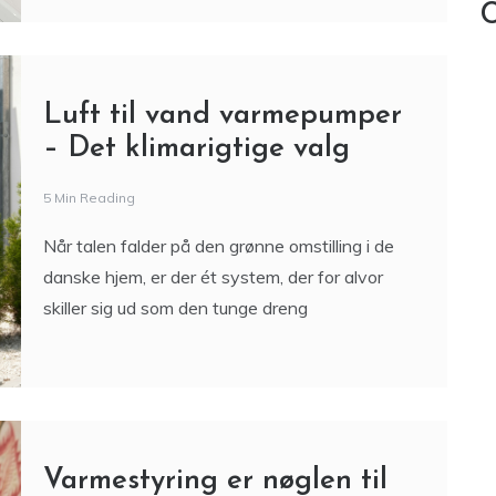
C
Luft til vand varmepumper
– Det klimarigtige valg
5 Min Reading
Når talen falder på den grønne omstilling i de
danske hjem, er der ét system, der for alvor
skiller sig ud som den tunge dreng
Varmestyring er nøglen til