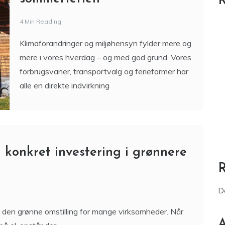
R
4 Min Reading
Klimaforandringer og miljøhensyn fylder mere og
mere i vores hverdag – og med god grund. Vores
forbrugsvaner, transportvalg og ferieformer har
alle en direkte indvirkning
 konkret investering i grønnere
D
f den grønne omstilling for mange virksomheder. Når
A