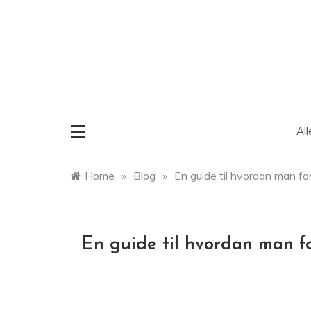
Skip
to
content
Al
Home
»
Blog
»
En guide til hvordan man for
En guide til hvordan man fo