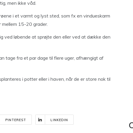
gtig, men ikke våd.
røene i et varmt og lyst sted, som fx en vindueskarm
r mellem 15-20 grader.
gtig ved løbende at sprøjte den eller ved at dække den
an tage fra et par dage til flere uger, afhængigt af
planteres i potter eller i haven, når de er store nok til
PINTEREST
LINKEDIN
C