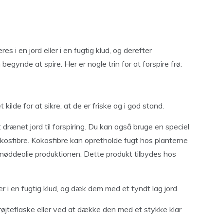
es i en jord eller i en fugtig klud, og derefter
begynde at spire. Her er nogle trin for at forspire frø:
lde for at sikre, at de er friske og i god stand.
 drænet jord til forspiring. Du kan også bruge en speciel
okosfibre. Kokosfibre kan opretholde fugt hos planterne
snøddeolie produktionen. Dette produkt tilbydes hos
ler i en fugtig klud, og dæk dem med et tyndt lag jord.
røjteflaske eller ved at dække den med et stykke klar