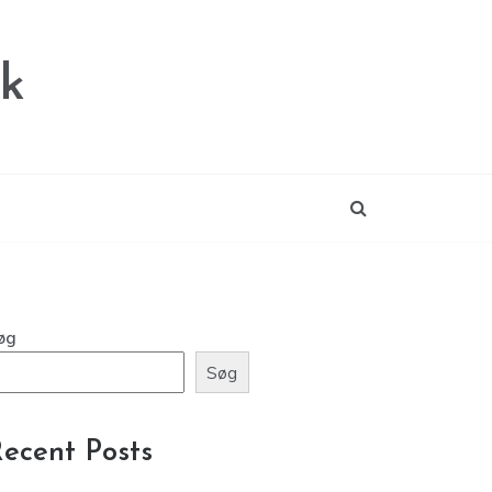
dk
øg
Søg
ecent Posts