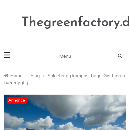
Skip
to
content
Thegreenfactory.
Menu
Home
»
Blog
»
Solceller og komposithegn: Gør haven
bæredygtig
Annonce