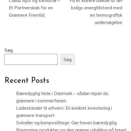
Callas ApS og Klimatræ –
Få et klarere billede af din
Et Partnerskab for en
boligs energitilstand med
Grønnere Fremtid.
en termografisk
undersøgelse
Søg
Søg
Recent Posts
Bæredygtig ferie i Danmark – sådan rejser du
grønnere i sommerferien
Ladestander til erhverv: En konkret investering i
grønnere transport
Solceller og komposithegn: Gør haven bæredygtig
Raymarine produkter og den grønne udvikling på havet