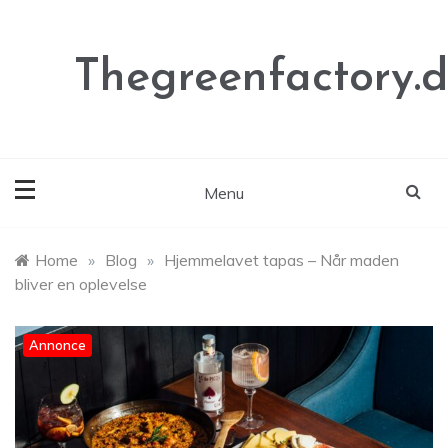
Skip
to
content
Thegreenfactory.
Menu
Home
»
Blog
»
Hjemmelavet tapas – Når maden
bliver en oplevelse
Annonce