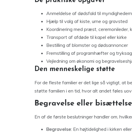
De praktiske opgaver
Anmeldelse af dødsfald til myndigheder
Hjælp til valg af kiste, urne og gravsted
Koordinering med præst, ceremonileder, 
Transport af afdøde til kapel eller kirke
Bestilling af blomster og dødsannoncer
Fremstilling af programhæfter og tryksag
Vejledning om økonomi og begravelsesh
Den menneskelige støtte
For de fleste familier er det lige så vigtigt, a
støtte familien i en tid, hvor alt andet føles uov
Begravelse eller bisættelse
En af de første beslutninger handler om, hvilke
Begravelse
: En højtidelighed i kirken ell