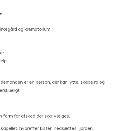
ne
kirkegård og krematorium
er
jælp
t bedemanden er en person, der kan lytte, skabe ro og
erskueligt.
n form for afsked der skal vælges.
er kapellet, hvorefter kisten nedsættes i jorden.