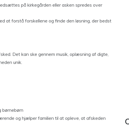
nedsættes på kirkegården eller asken spredes over
ed at forstå forskellene og finde den løsning, der bedst
afsked. Det kan ske gennem musik, oplæsning af digte,
gheden unik.
og børnebørn
rende og hjælper familien til at opleve, at afskeden
C