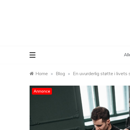
Skip
to
content
Al
Home
»
Blog
»
En uvurderlig støtte i livets
Annonce