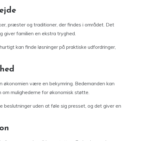
ejde
er, præster og traditioner, der findes i området. Det
 giver familien en ekstra tryghed.
tigt kan finde løsninger på praktiske udfordringer,
ghed
 kan økonomien være en bekymring. Bedemanden kan
en om mulighederne for økonomisk støtte.
 beslutninger uden at føle sig presset, og det giver en
ion