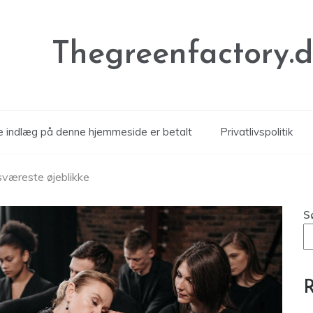
Thegreenfactory.
le indlæg på denne hjemmeside er betalt
Privatlivspolitik
 sværeste øjeblikke
S
R