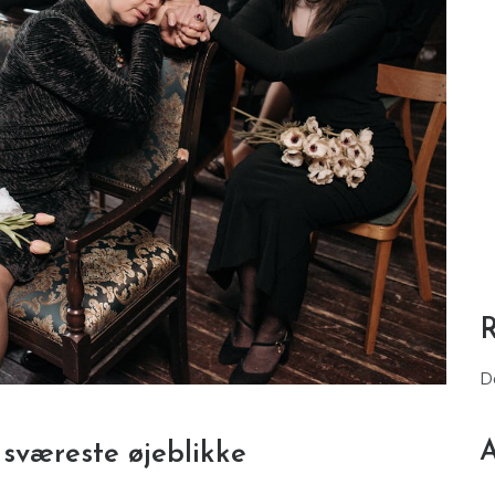
D
A
s sværeste øjeblikke