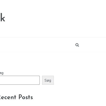
dk
øg
Søg
ecent Posts