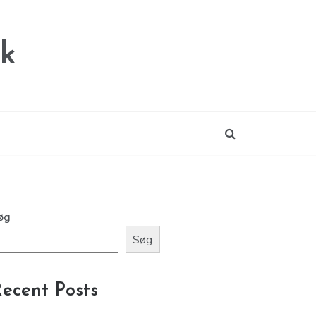
dk
øg
Søg
ecent Posts