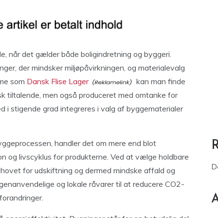
, når det gælder både boligindretning og byggeri.
ger, der mindsker miljøpåvirkningen, og materialevalg
forme som
Dansk Flise Lager
kan man finde
etisk tiltalende, men også produceret med omtanke for
ed i stigende grad integreres i valg af byggematerialer
byggeprocessen, handler det om mere end blot
on og livscyklus for produkterne. Ved at vælge holdbare
D
ehovet for udskiftning og dermed mindske affald og
genanvendelige og lokale råvarer til at reducere CO2-
forandringer.
A