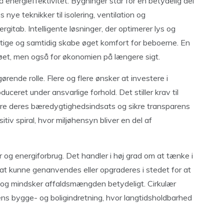
nergieffektivitet. Bygninger står for en betydelig del
 nye teknikker til isolering, ventilation og
gitab. Intelligente løsninger, der optimerer lys og
gtige og samtidig skabe øget komfort for beboerne. En
ljøet, men også for økonomien på længere sigt.
rende rolle. Flere og flere ønsker at investere i
duceret under ansvarlige forhold. Det stiller krav til
re deres bæredygtighedsindsats og sikre transparens
v spiral, hvor miljøhensyn bliver en del af
og energiforbrug. Det handler i høj grad om at tænke i
l at kunne genanvendes eller opgraderes i stedet for at
 og mindsker affaldsmængden betydeligt. Cirkulær
ens bygge- og boligindretning, hvor langtidsholdbarhed