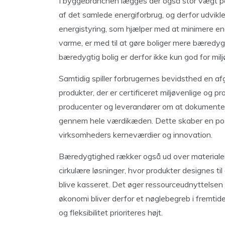
I byggebranchen lægges der også stor vægt på e
af det samlede energiforbrug, og derfor udvikles
energistyring, som hjælper med at minimere ener
varme, er med til at gøre boliger mere bæredy
bæredygtig bolig er derfor ikke kun god for mi
Samtidig spiller forbrugernes bevidsthed en afgø
produkter, der er certificeret miljøvenlige og pro
producenter og leverandører om at dokumente
gennem hele værdikæden. Dette skaber en positi
virksomheders kerneværdier og innovation.
Bæredygtighed rækker også ud over materialer 
cirkulære løsninger, hvor produkter designes ti
blive kasseret. Det øger ressourceudnyttelsen
økonomi bliver derfor et nøglebegreb i fremtid
og fleksibilitet prioriteres højt.