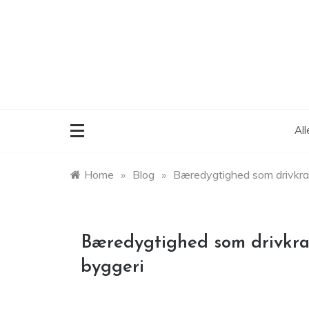
Skip
to
content
Al
Home
»
Blog
»
Bæredygtighed som drivkraf
Bæredygtighed som drivkraf
byggeri